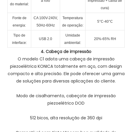
a rolo
impressão + caixa de
do material:
cura)
Fonte de
CA 100V-240V,
Temperatura
5°C-40°C
energia:
50Hz-60Hz
de operação:
Tipo de
Umidade
USB 2.0
20%-65% RH
interface:
ambiental:
4.
Cabeça de impressão
O modelo C1 adota uma cabeça de impressão
piezoelétrica KONICA totalmente em aço, com design
compacto e alta precisão. Ele pode oferecer uma gama
de soluções para diversas aplicações do cliente.
Modo de cisalhamento, cabeçote de impressão
piezoelétrico DOD
512 bicos, alta resolução de 360 ​​dpi