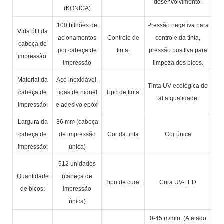
desenvolvimento.
(KONICA)
100 bilhões de
Pressão negativa para
Vida útil da
acionamentos
Controle de
controle da tinta,
cabeça de
por cabeça de
tinta:
pressão positiva para
impressão:
impressão
limpeza dos bicos.
Material da
Aço inoxidável,
Tinta UV ecológica de
cabeça de
ligas de níquel
Tipo de tinta:
alta qualidade
impressão:
e adesivo epóxi
Largura da
36 mm (cabeça
cabeça de
de impressão
Cor da tinta
Cor única
impressão:
única)
512 unidades
Quantidade
(cabeça de
Tipo de cura:
Cura UV-LED
de bicos:
impressão
única)
0-45 m/min. (Afetado