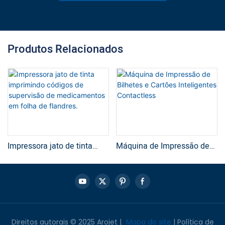
Produtos Relacionados
Impressora jato de tinta
Máquina de Impressão de
imprimindo códigos de
Bilhetes e Cartões
supervisão de
Inteligentes Contactless
medicamentos em folha de
flandres.
Direitos autorais © 2025 Arojet |
Mapa do site
|
Política de