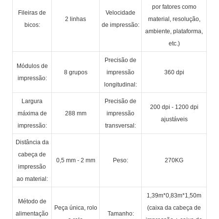
por fatores como
Fileiras de
Velocidade
2 linhas
material, resolução,
bicos:
de impressão:
ambiente, plataforma,
etc.)
Precisão de
Módulos de
8 grupos
impressão
360 dpi
impressão:
longitudinal:
Largura
Precisão de
200 dpi - 1200 dpi
máxima de
288 mm
impressão
ajustáveis
impressão:
transversal:
Distância da
cabeça de
0,5 mm - 2 mm
Peso:
270KG
impressão
ao material:
1,39m*0,83m*1,50m
Método de
Peça única, rolo
(caixa da cabeça de
alimentação
Tamanho: