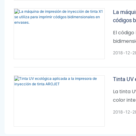
La máquin
códigos b
El código
bidimensi
significa
2018
12
2
Tinta UV 
La tinta U
color inte
convertid
2018
12
2
contamin