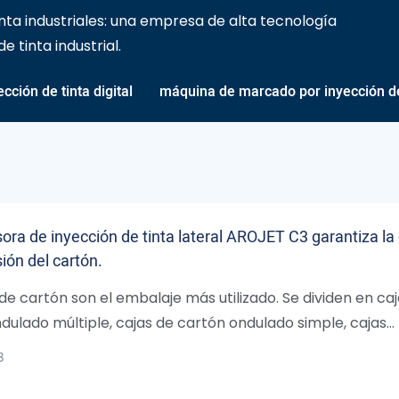
ta industriales: una empresa de alta tecnología
 tinta industrial.
cción de tinta digital
máquina de marcado por inyección de
ora de inyección de tinta lateral AROJET C3 garantiza la
ión del cartón.
 de cartón son el embalaje más utilizado. Se dividen en ca
dulado múltiple, cajas de cartón ondulado simple, cajas
 con superficie blanca, cajas de cartón para embalaje ex
8
 embalaje individual, según los diferentes materiales y us