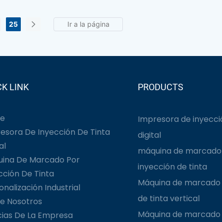
25
CK LINK
PRODUCTS
e
Impresora de inyecció
esora De Inyección De Tinta
digital
al
máquina de marcado
ina De Marcado Por
inyección de tinta
cción De Tinta
Máquina de marcado 
onalización Industrial
de tinta vertical
e Nosotros
Máquina de marcado 
cias De La Empresa