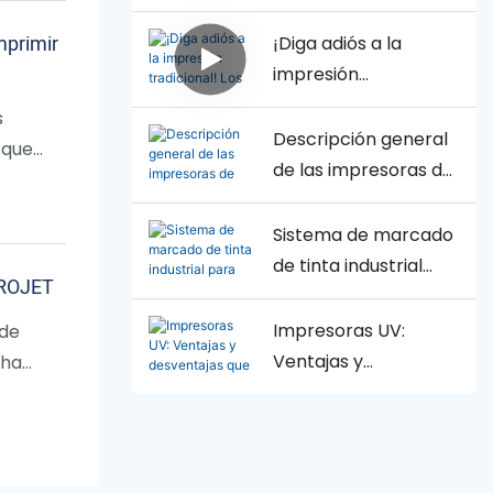
LABELEXPO Asia 2025
cordialmente a
reunirse con
mprimir
¡Diga adiós a la
nosotros en la Feria
impresión
de Impresión de
tradicional! Los
s
Etiquetas de
equipos de impresión
Descripción general
 que
Barcelona!
digital de etiquetas
de las impresoras de
por inyección de
codificación y
tinta de Arojet han
marcado
Sistema de marcado
inaugurado una
de tinta industrial
 AROJET
nueva era de
para impresión CIJ y
personalización en
TIJ
Impresoras UV:
 de
lotes pequeños.
Ventajas y
 ha
desventajas que
debes conocer