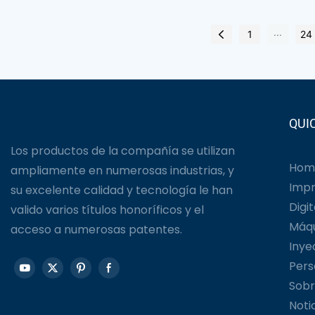
...
1
24
QUI
Los productos de la compañía se utilizan
Hom
ampliamente en numerosas industrias, y
Impr
su excelente calidad y tecnología le han
Digit
valido varios títulos honoríficos y el
Máqu
acceso a numerosas patentes.
Inye
Pers
Sobr
Noti