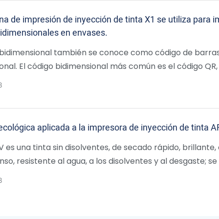
a de impresión de inyección de tinta X1 se utiliza para i
idimensionales en envases.
 bidimensional también se conoce como código de barra
onal. El código bidimensional más común es el código QR,
 código de respuesta rápida.
8
ecológica aplicada a la impresora de inyección de tinta
V es una tinta sin disolventes, de secado rápido, brillante,
nso, resistente al agua, a los disolventes y al desgaste; se
o en una tecnología de tinta madura y su emisión de
8
antes es prácticamente nula.