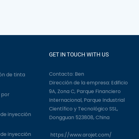
GET IN TOUCH WITH US
Contacto: Ben
n de tinta
Dirección de la empresa: Edificio
9A, Zona C, Parque Financiero
 por
Internacional, Parque Industrial
Científico y Tecnológico SSL,
de inyección
Dongguan 523808, China
de inyección
https://www.arojet.com/